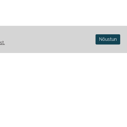
Nõustun
st.