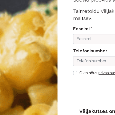
Taimetoidu Väljaku
maitsev.
Eesnimi *
Telefoninumber
Olen nõus
privaatsu
Väljakutses on