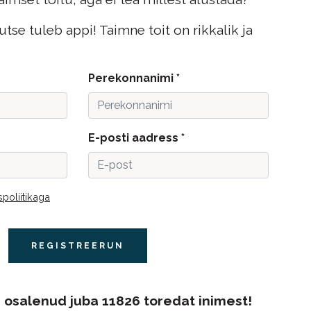
tse tuleb appi! Taimne toit on rikkalik ja
Perekonnanimi *
E-posti aadress *
spoliitikaga
REGISTREERUN
 osalenud juba 11826 toredat inimest!