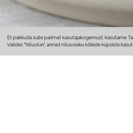
Et pakkuda sulle parimat kasutajakogemust, kasutame Tai
Valides "Nõustun", annad nõusoleku kõikide küpsiste kas
Väljakutsele kirja pannes saad
kümneid retsepte lihtsate ja maitsvate
praktilisi näpunäiteid toitainete ja to