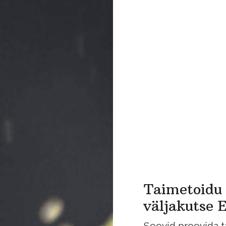
Taimetoidu
väljakutse E
Soovid proovida ta