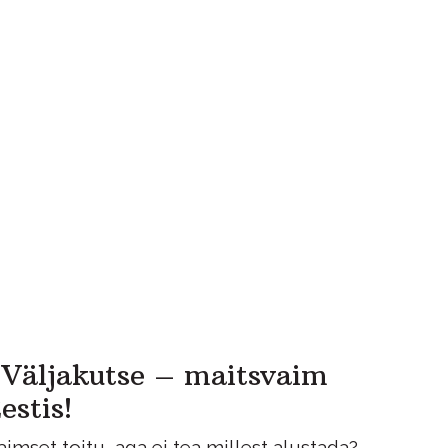
 Väljakutse – maitsvaim
estis!
imset toitu, aga ei tea millest alustada?