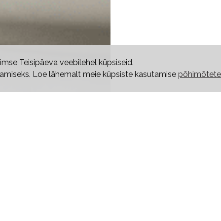
mse Teisipäeva veebilehel küpsiseid.
utamiseks. Loe lähemalt meie küpsiste kasutamise
põhimõtete
 meilt:
 toitudega,
iduvalmistamise