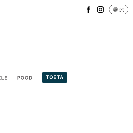
et
TOETA
ELE
POOD