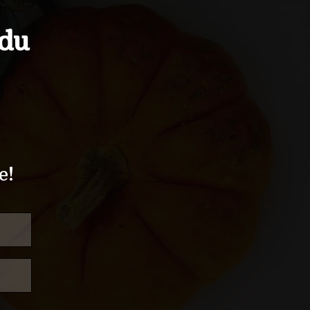
idu
e!