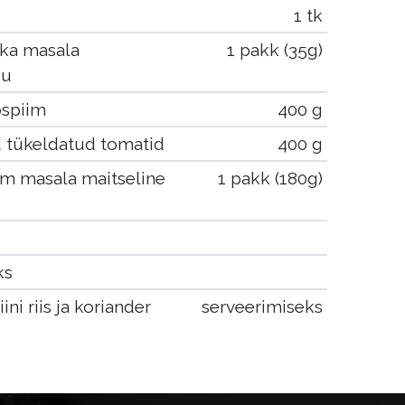
1 tk
kka masala
1 pakk (35g)
gu
spiim
400 g
d tükeldatud tomatid
400 g
 masala maitseline
1 pakk (180g)
ks
ni riis ja koriander
serveerimiseks