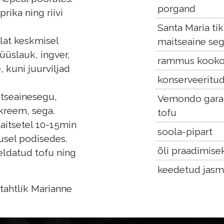
porgand
rika ning riivi
Santa Maria ti
lat keskmisel
maitseaine se
üüslauk, ingver,
rammus kooko
, kuni juurviljad
konserveeritu
itseainesegu,
Vemondo garam
kreem, sega.
tofu
aitsetel 10-15min
soola-pipart
sel podisedes.
õli praadimise
keldatud tofu ning
keedetud jasmii
tahtlik Marianne