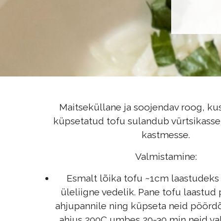
Maitseküllane ja soojendav roog, k
küpsetatud tofu sulandub vürtsikasse
kastmesse.
Valmistamine:
Esmalt lõika tofu ~1cm laastudeks 
üleliigne vedelik. Pane tofu laastud
ahjupannile ning küpseta neid pöörd
ahjus 200C umbes 20-30 min neid va