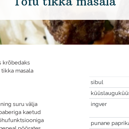
Tofu tikka masala
us krõbedaks
 tikka masala
sibul
küüslauguküü
ingver
ning suru välja
 paberiga kaetud
õhufunktsiooniga
punane paprik
hepeal pöörates.