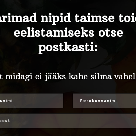
rimad nipid taimse to
eelistamiseks otse
postkasti:
t midagi ei jääks kahe silma vahel