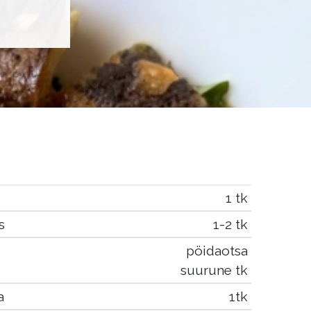
1 tk
s
1-2 tk
pöidaotsa
suurune tk
a
1tk