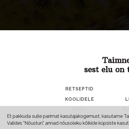
Taimne
sest elu on 
RETSEPTID
KOOLIDELE
L
MEIST
TU
Et pakkuda sulle parimat kasutajakogemust, kasutame Tai
Valides "Nõustun", annad nõusoleku kõikide küpsiste kas