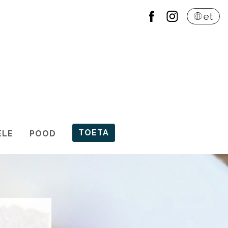
et
TOETA
ELE
POOD