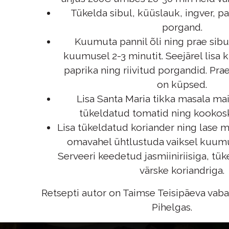
Tükelda sibul, küüslauk, ingver, pap
porgand.
Kuumuta pannil õli ning prae sibu
kuumusel 2-3 minutit. Seejärel lisa k
paprika ning riivitud porgandid. Prae
on küpsed.
Lisa Santa Maria tikka masala ma
tükeldatud tomatid ning kookos
Lisa tükeldatud koriander ning lase m
omavahel ühtlustuda vaiksel kuumu
Serveeri keedetud jasmiiniriisiga, tü
värske koriandriga.
Retsepti autor on Taimse Teisipäeva vaba
Pihelgas.