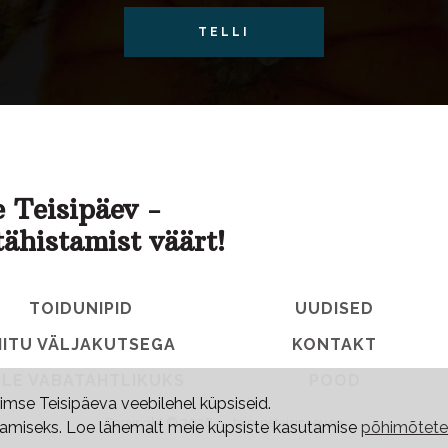
TELLI
 Teisipäev -
tähistamist väärt!
TOIDUNIPID
UUDISED
IITU VÄLJAKUTSEGA
KONTAKT
LE VABATAHTLIKUKS
POOD
mse Teisipäeva veebilehel küpsiseid.
Copyright © 2026
•
taimneteisipaev.ee
utamiseks. Loe lähemalt meie küpsiste kasutamise
põhimõtete