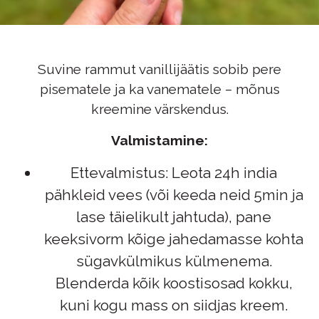
Suvine rammut vanillijäätis sobib pere
pisematele ja ka vanematele – mõnus
kreemine värskendus.
Valmistamine:
Ettevalmistus: Leota 24h india
pähkleid vees (või keeda neid 5min ja
lase täielikult jahtuda), pane
keeksivorm kõige jahedamasse kohta
sügavkülmikus külmenema.
Blenderda kõik koostisosad kokku,
kuni kogu mass on siidjas kreem.