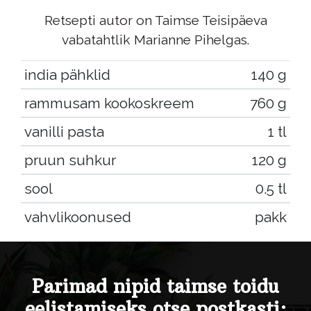
Retsepti autor on Taimse Teisipäeva
vabatahtlik Marianne Pihelgas.
india pähklid
140 g
rammusam kookoskreem
760 g
vanilli pasta
1 tl
pruun suhkur
120 g
sool
0.5 tl
vahvlikoonused
pakk
Parimad nipid taimse toidu
eelistamiseks otse postkasti: