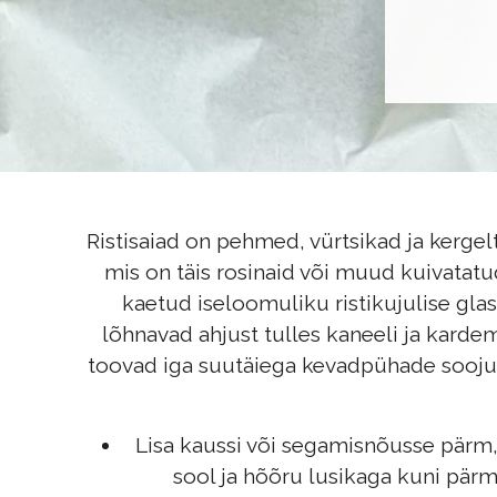
Ristisaiad on pehmed, vürtsikad ja kerge
mis on täis rosinaid või muud kuivatatu
kaetud iseloomuliku ristikujulise gla
lõhnavad ahjust tulles kaneeli ja kardem
toovad iga suutäiega kevadpühade soojust
Lisa kaussi või segamisnõusse pärm, 
sool ja hõõru lusikaga kuni pärm