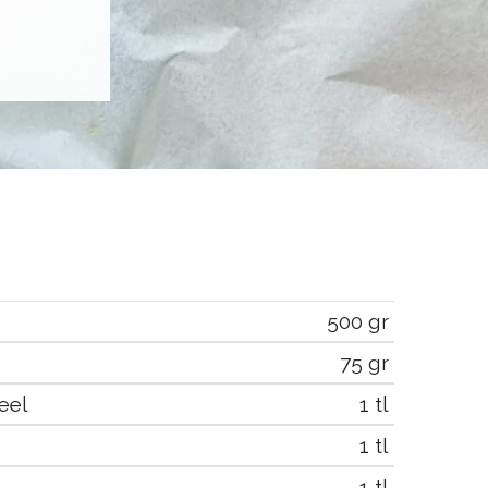
500 gr
75 gr
eel
1 tl
1 tl
1 tl