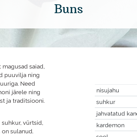
Buns
lt magusad saiad,
d puuvilja ning
suuriga. Need
nisujahu
oni järele ning
 ja traditsiooni.
suhkur
jahvatatud kan
suhkur, vürtsid,
kardemon
 on sulanud.
sool