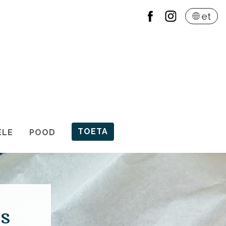
et
TOETA
ELE
POOD
ss