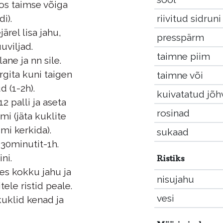
os taimse võiga
riivitud sidrun
i).
rel lisa jahu,
presspärm
uviljad.
taimne piim
ane ja nn sile.
rgita kuni taigen
taimne või
 (1-2h).
kuivatatud jõh
12 palli ja aseta
rosinad
i (jäta kuklite
mi kerkida).
sukaad
 30minutit-1h.
ni.
Ristiks
des kokku jahu ja
nisujahu
tele ristid peale.
vesi
kuklid kenad ja