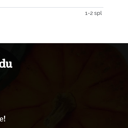
1-2 spl
idu
e!