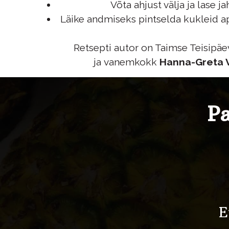
Võta ahjust välja ja lase ja
Läike andmiseks pintselda kukleid a
Retsepti autor on Taimse Teisipäe
ja vanemkokk
Hanna-Greta 
Pa
E