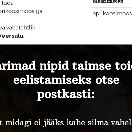
Määrimiseks
htuda.
prikoosimoosiga.
aprikoosimoos
va vabatahtlik
Veersalu
.
rimad nipid taimse to
eelistamiseks otse
postkasti:
t midagi ei jääks kahe silma vahel