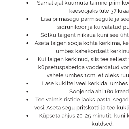
Samal ajal kuumuta taimne piim ko
käesoojaks (üle 37 kraad
Lisa piimasegu pärmisegule ja seejä
sidrunikoor ja kuivatatud pu
Sõtku taigent niikaua kuni see ühtl
Aseta taigen sooja kohta kerkima, ke
umbes kahekordselt kerkinud
Kui taigen kerkinud, siis tee sellest 
küpsetuspaberiga vooderdatud vorm
vahele umbes 1cm, et oleks ruu
Lase kuklitel veel kerkida, umbes
Soojenda ahi 180 kraadi
Tee valmis ristide jaoks pasta, sega
vesi. Aseta segu pritskotti ja tee kukli
Küpseta ahjus 20-25 minutit, kuni 
kuldsed.