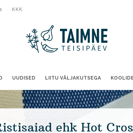
s
KKK
D
UUDISED
LIITU VÄLJAKUTSEGA
KOOLID
istisaiad ehk Hot Cro