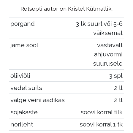
Retsepti autor on Kristel Külmallik.
porgand
3 tk suurt või 5-6
väiksemat
jäme sool
vastavalt
ahjuvormi
suurusele
oliiviõli
3 spl
vedel suits
2 tl
valge veini äädikas
2 tl
sojakaste
soovi korral tilk
norileht
soovi korral 1 tk