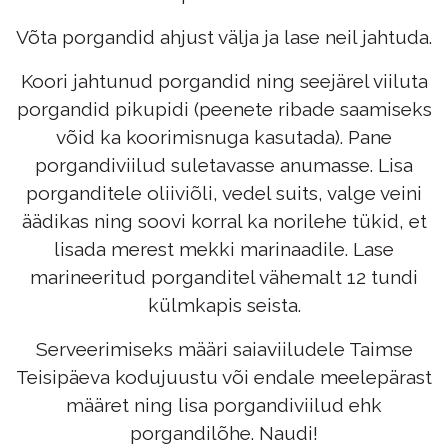
Võta porgandid ahjust välja ja lase neil jahtuda.
Koori jahtunud porgandid ning seejärel viiluta
porgandid pikupidi (peenete ribade saamiseks
võid ka koorimisnuga kasutada). Pane
porgandiviilud suletavasse anumasse. Lisa
porganditele oliiviõli, vedel suits, valge veini
äädikas ning soovi korral ka norilehe tükid, et
lisada merest mekki marinaadile. Lase
marineeritud porganditel vähemalt 12 tundi
külmkapis seista.
Serveerimiseks määri saiaviiludele
Taimse
Teisipäeva kodujuustu
või endale meelepärast
määret ning lisa porgandiviilud ehk
porgandilõhe. Naudi!