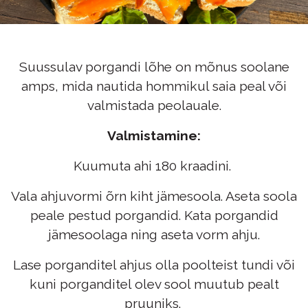
Suussulav porgandi lõhe on mõnus soolane
amps, mida nautida hommikul saia peal või
valmistada peolauale.
Valmistamine:
Kuumuta ahi 180 kraadini.
Vala ahjuvormi õrn kiht jämesoola. Aseta soola
peale pestud porgandid. Kata porgandid
jämesoolaga ning aseta vorm ahju.
Lase porganditel ahjus olla poolteist tundi või
kuni porganditel olev sool muutub pealt
pruuniks.