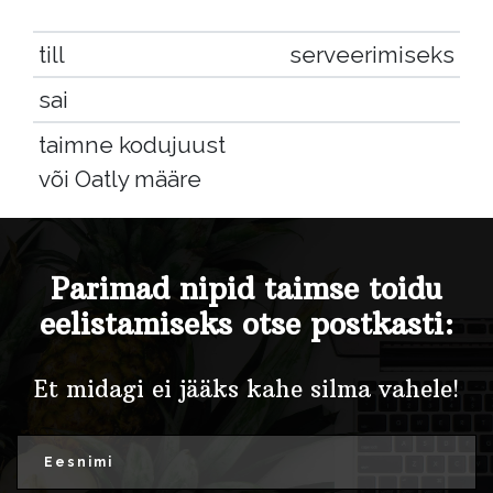
till
serveerimiseks
sai
taimne kodujuust
või Oatly määre
Parimad nipid taimse toidu
eelistamiseks otse postkasti:
Et midagi ei jääks kahe silma vahele!