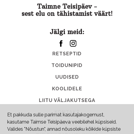
Taimne Teisipäev -
sest elu on tähistamist väärt!
Jälgi meid:
RETSEPTID
TOIDUNIPID
UUDISED
KOOLIDELE
LIITU VÄLJAKUTSEGA
KONTAKT
Et pakkuda sulle parimat kasutajakogemust,
kasutame Taimse Teisipäeva veebilehel küpsiseid.
MEIST
Valides "Nõustun", annad nõusoleku kõikide küpsiste