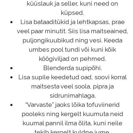
küüslauk ja seller, kuni need on
küpsed.
Lisa bataaditükid ja lehtkapsas, prae
veel paar minutit. Siis lisa maitseained,
puljongikuubikud ning vesi. Keeda
umbes pool tundi või kuni kõik
köögiviljad on pehmed.
Blenderda supipõhi.
Lisa supile keedetud oad, soovi korral
maitsesta veel soola, pipra ja
sidrunimahlaga.
“Varvaste” jaoks lõika
tofuviinerid
pooleks ning kergelt kuumuta neid
kuumal pannil ilma õlita, kuni neile
tekib kergelt kuldne jume.