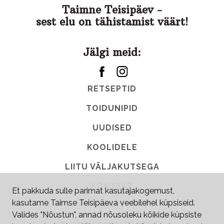
Taimne Teisipäev -
sest elu on tähistamist väärt!
Jälgi meid:
RETSEPTID
TOIDUNIPID
UUDISED
KOOLIDELE
LIITU VÄLJAKUTSEGA
KONTAKT
Et pakkuda sulle parimat kasutajakogemust,
kasutame Taimse Teisipäeva veebilehel küpsiseid.
MEIST
Valides "Nõustun", annad nõusoleku kõikide küpsiste