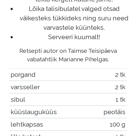
Lõika talisibulatel valged otsad
väikesteks tükkideks ning suru need
varvastele küünteks.
Serveeri kuumalt!
Retsepti autor on Taimse Teisipäeva
vabatahtlik Marianne Pihelgas.
porgand
2 tk
varsseller
2 tk
sibul
1 tk
küüslauguküüs
peotäis
lehtkapsas
100 g