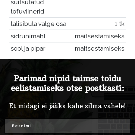
suitsutatud
tofuviinerid
talisibula valge osa
1 tk
sidrunimahl
maitsestamiseks
sool ja pipar
maitsestamiseks
Parimad nipid taimse toidu
eelistamiseks otse postkasti:
Et midagi ei jääks kahe silma vahele!