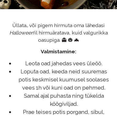
Üllata… või pigem hirmuta oma lähedasi
Halloween
‘il hirmuäratava, kuid valgurikka
oasupiga. 👻 🎃 🦇
Valmistamine:
Leota oad jahedas vees üleöö.
Loputa oad, keeda neid suuremas
potis keskmisel kuumusel soolases
vees 1h või kuni oad on pehmed.
Samal ajal puhasta ning tükelda
köögiviljad.
Prae teises potis porgand, sibul,