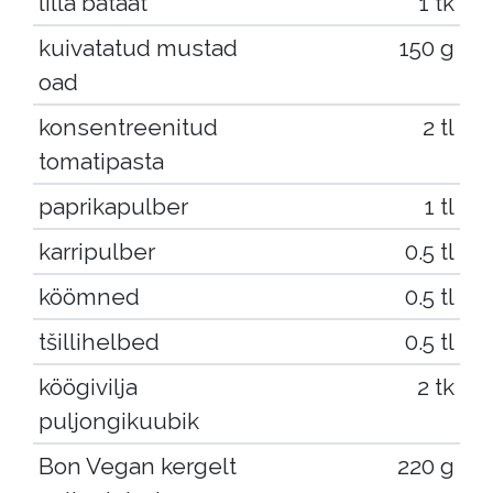
lilla bataat
1 tk
kuivatatud mustad
150 g
oad
konsentreenitud
2 tl
tomatipasta
paprikapulber
1 tl
karripulber
0.5 tl
köömned
0.5 tl
tšillihelbed
0.5 tl
köögivilja
2 tk
puljongikuubik
Bon Vegan kergelt
220 g