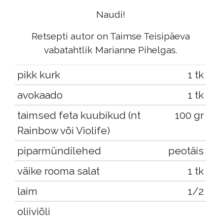
Naudi!
Retsepti autor on Taimse Teisipäeva
vabatahtlik Marianne Pihelgas.
pikk kurk
1 tk
avokaado
1 tk
taimsed feta kuubikud (nt
100 gr
Rainbow või Violife)
piparmündilehed
peotäis
väike rooma salat
1 tk
laim
1/2
oliiviõli