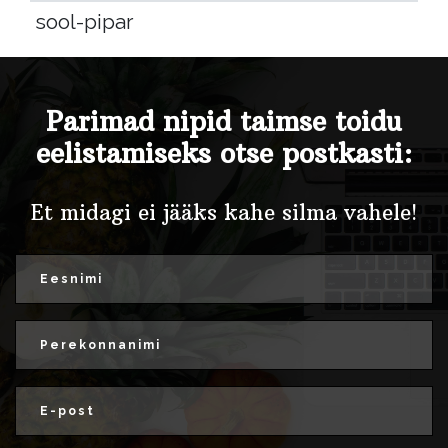
sool-pipar
Parimad nipid taimse toidu
eelistamiseks otse postkasti:
Et midagi ei jääks kahe silma vahele!