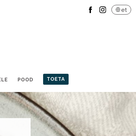
et
TOETA
ELE
POOD