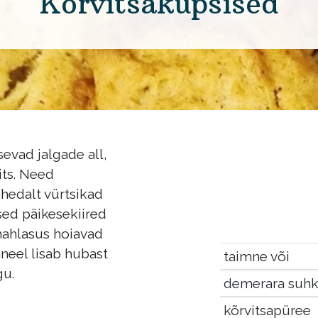
Kõrvitsaküpsised
sevad jalgade all,
its. Need
hedalt vürtsikad
sed päikesekiired
mahlasus hoiavad
eel lisab hubast
taimne või
gu.
demerara suhk
kõrvitsapüree