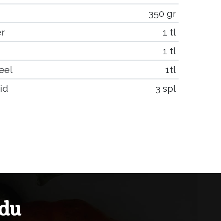
350 gr
r
1 tl
1 tl
eel
1tl
id
3 spl
idu