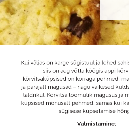
Kui väljas on karge sügistuul ja lehed sahi
siis on aeg võtta köögis appi kõrv
kõrvitsaküpsised on korraga pehmed, ma
ja parajalt magusad – nagu väikesed kuld
taldrikul. Kõrvitsa loomulik magusus ja 
küpsised mõnusalt pehmed, samas kui kan
sügisese küpsetamise hõn
Valmistamine: