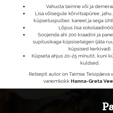
Vahusta taimne või ja demerar
Lisa võisegule kõrvitsapüree, jahu,
küpsetuspulber, kaneel ja sega üht
Lõpus lisa sokolaadinöö
Soojenda ahi 200 kraadini ja pane
supilusikaga küpsisetaigen (jäta ru
küpsised kerkivad).
Küpseta ahjus 20-25 minutit, kuni kü
kuldsed.
Retsepti autor on Taimse Teisipäeva v
vanemkokk
Hanna-Greta Vee
Pa