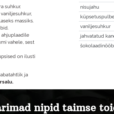
a suhkur.
nisujahu
 vaniljesuhkur,
küpsetuspulbe
laseks massiks.
vaniljesuhkur
bid.
 ahjuplaadile
jahvatatud kan
umi vahele, sest
šokolaadinööb
psised on ilusti
abatahtlik ja
rsalu.
rimad nipid taimse to