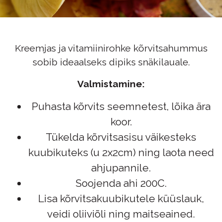
Kreemjas ja vitamiinirohke kõrvitsahummus
sobib ideaalseks dipiks snäkilauale.
Valmistamine:
Puhasta kõrvits seemnetest, lõika ära
koor.
Tükelda kõrvitsasisu väikesteks
kuubikuteks (u 2x2cm) ning laota need
ahjupannile.
Soojenda ahi 200C.
Lisa kõrvitsakuubikutele küüslauk,
veidi oliiviõli ning maitseained.