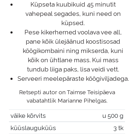
Küpseta kuubikuid 45 minutit
vahepeal segades, kuni need on
küpsed.
Pese kikerherned voolava vee all,
pane kõik ülejäänud koostisosad
köögikombaini ning mikserda, kuni
kõik on ühtlane mass. Kui mass
tundub liiga paks, lisa veidi vett.
Serveeri meelepäraste köögiviljadega.
Retsepti autor on Taimse Teisipäeva
vabatahtlik Marianne Pihelgas.
väike kõrvits
u 500 g
küüslauguküüs
3 tk