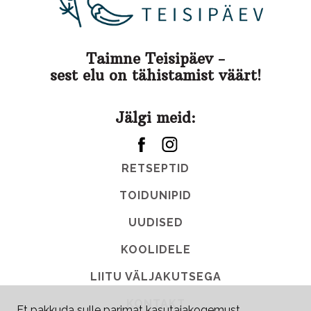
Taimne Teisipäev -
sest elu on tähistamist väärt!
Jälgi meid:
RETSEPTID
TOIDUNIPID
UUDISED
KOOLIDELE
LIITU VÄLJAKUTSEGA
KONTAKT
Et pakkuda sulle parimat kasutajakogemust,