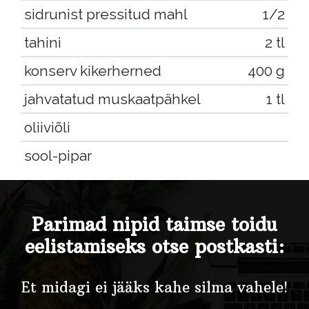
sidrunist pressitud mahl
1/2
tahini
2 tl
konserv kikerherned
400 g
jahvatatud muskaatpähkel
1 tl
oliiviõli
sool-pipar
Parimad nipid taimse toidu
eelistamiseks otse postkasti:
Et midagi ei jääks kahe silma vahele!