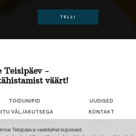
TELLI
 Teisipäev -
tähistamist väärt!
TOIDUNIPID
UUDISED
IITU VÄLJAKUTSEGA
KONTAKT
LE VABATAHTLIKUKS
POOD
mse Teisipäeva veebilehel küpsiseid.
Copyright © 2026
•
taimneteisipaev.ee