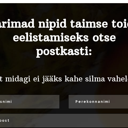
rimad nipid taimse to
eelistamiseks otse
postkasti:
t midagi ei jääks kahe silma vahel