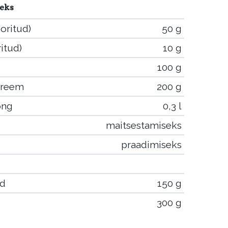
seks
oritud)
50 g
itud)
10 g
100 g
kreem
200 g
ong
0,3 l
maitsestamiseks
praadimiseks
ed
150 g
300 g