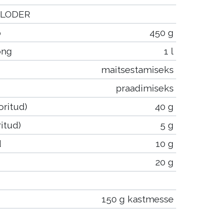
RLODER
p
450 g
ong
1 l
maitsestamiseks
praadimiseks
oritud)
40 g
itud)
5 g
d
10 g
20 g
150 g kastmesse