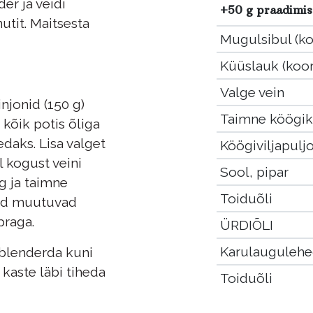
er ja veidi
+50 g praadimi
utit. Maitsesta
Mugulsibul (ko
Küüslauk (koor
Valge vein
njonid (150 g)
Taimne köögi
kõik potis õliga
daks. Lisa valget
Köögiviljapulj
l kogust veini
Sool, pipar
ng ja taimne
Toiduõli
jad muutuvad
praga.
ÜRDIÕLI
Karulauguleh
 blenderda kuni
kaste läbi tiheda
Toiduõli