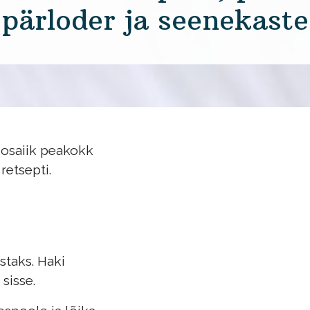
pärloder ja seenekaste
Mosaiik peakokk
retsepti.
staks. Haki
sisse.