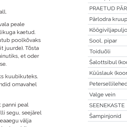
PRAETUD PÄ
ll.
Pärlodra kruu
 vala peale
Köögiviljapulj
likuga kaetud.
uutub poolkõvaks
Sool, pipar
t juurde). Tõsta
Toiduõli
inutiks, et oder
Šalottsibul (ko
se.
Küüslauk (koor
eks kuubikuteks.
Petersellilehe
endid omavahel
Valge vein
t panni peal
SEENEKASTE
li segu, seejärel
Šampinjonid
peaaegu välja