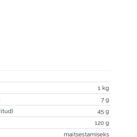
1 kg
d
7 g
itud)
45 g
120 g
maitsestamiseks