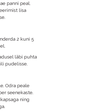
rae panni peal.
eerimist lisa
se.
nderda 2 kuni 5
el.
jadusel läbi puhta
õli pudelisse.
le. Odra peale
mber seenekaste.
ekapsaga ning
ga.