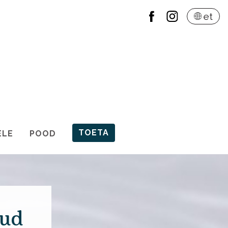
et
TOETA
ELE
POOD
tud