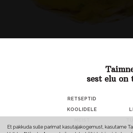
Taimne
sest elu on 
RETSEPTID
KOOLIDELE
L
MEIST
TU
Et pakkuda sulle parimat kasutajakogemust, kasutame Tai