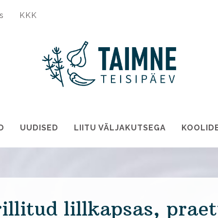
s
KKK
D
UUDISED
LIITU VÄLJAKUTSEGA
KOOLID
illitud lillkapsas, prae