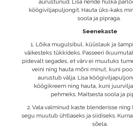
aurustunud. Lisa nende hulka pärlod
köögiviljapuljongit. Hauta üks-kaks min
soola ja pipraga.
Seenekaste
1. Lõika mugulsibul, küüslauk ja šampi
väikesteks tükkideks. Passeeri (kuumuta) 
pidevalt segades, et värv ei muutuks tume
veini ning hauta mõni minut, kuni poo
aurustub välja. Lisa köögiviljapuljo
köögikreem ning hauta, kuni juurvil
pehmeks. Maitsesta soola ja pi
2. Vala valminud kaste blenderisse ning
segu muutub ühtlaseks ja siidiseks. Kurna 
sõela.