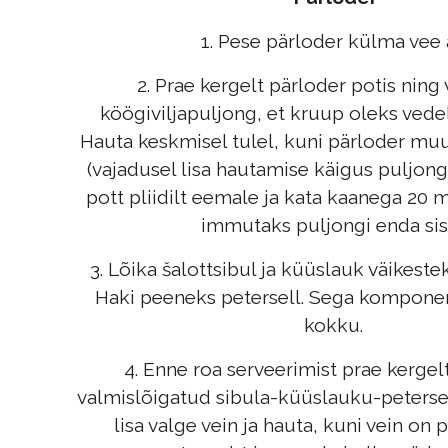
1. Pese pärloder külma vee a
2. Prae kergelt pärloder potis ning
köögiviljapuljong, et kruup oleks vede
Hauta keskmisel tulel, kuni pärloder m
(vajadusel lisa hautamise käigus puljongi
pott pliidilt eemale ja kata kaanega 20 m
immutaks puljongi enda sis
3. Lõika šalottsibul ja küüslauk väikest
Haki peeneks petersell. Sega kompon
kokku.
4. Enne roa serveerimist prae kergel
valmislõigatud sibula-küüslauku-petersel
lisa valge vein ja hauta, kuni vein on 