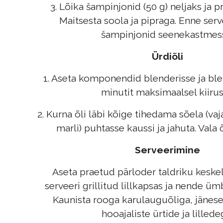
3. Lõika šampinjonid (50 g) neljaks ja p
Maitsesta soola ja pipraga. Enne serv
šampinjonid seenekastmes
Ürdiõli
1. Aseta komponendid blenderisse ja ble
minutit maksimaalsel kiirus
2. Kurna õli läbi kõige tihedama sõela (va
marli) puhtasse kaussi ja jahuta. Vala 
Serveerimine
Aseta praetud pärloder taldriku keske
serveeri grillitud lillkapsas ja nende ü
Kaunista rooga karulauguõliga, jänes
hooajaliste ürtide ja lillede