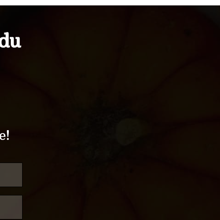
idu
e!