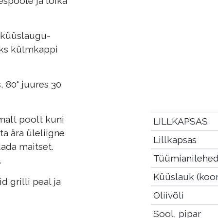
espoole ja lõika
d küüslaugu-
iks külmkappi
, 80° juures 30
malt poolt kuni
LILLKAPSAS
ta ära üleliigne
Lillkapsas
ada maitset.
Tüümianilehe
.
Küüslauk (koor
d grilli peal ja
Oliivõli
Sool, pipar