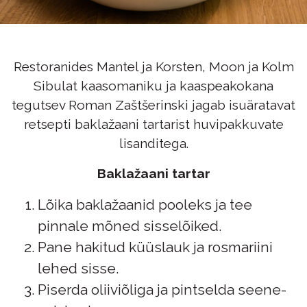
Restoranides
Mantel ja Korsten
,
Moon
ja
Kolm
Sibulat
kaasomaniku ja kaaspeakokana
tegutsev Roman Zaštšerinski jagab isuäratavat
retsepti baklažaani tartarist huvipakkuvate
lisanditega.
Baklažaani tartar
Lõika baklažaanid pooleks ja tee
pinnale mõned sisselõiked.
Pane hakitud küüslauk ja rosmariini
lehed sisse.
Piserda oliiviõliga ja pintselda seene-