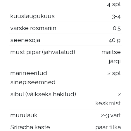
4 spl
küüslauguküüs
3-4
värske rosmariin
0.5
seenesoja
40 g
must pipar (jahvatatud)
maitse
järgi
marineeritud
2 spl
sinepiseemned
sibul (väikseks hakitud)
2
keskmist
murulauk
2-3 vart
Sriracha kaste
paar tilka