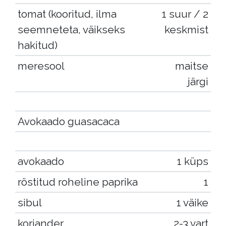
tomat (kooritud, ilma
1 suur / 2
seemneteta, väikseks
keskmist
hakitud)
meresool
maitse
järgi
Avokaado guasacaca
avokaado
1 küps
röstitud roheline paprika
1
sibul
1 väike
koriander
2-3 vart