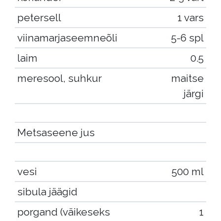
petersell
1 vars
viinamarjaseemneõli
5-6 spl
laim
0.5
meresool, suhkur
maitse
järgi
Metsaseene jus
vesi
500 ml
sibula jäägid
porgand (väikeseks
1