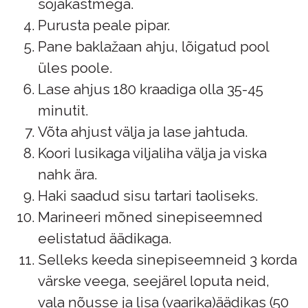
sojakastmega.
Purusta peale pipar.
Pane baklažaan ahju, lõigatud pool
üles poole.
Lase ahjus 180 kraadiga olla 35-45
minutit.
Võta ahjust välja ja lase jahtuda.
Koori lusikaga viljaliha välja ja viska
nahk ära.
Haki saadud sisu tartari taoliseks.
Marineeri mõned sinepiseemned
eelistatud äädikaga.
Selleks keeda sinepiseemneid 3 korda
värske veega, seejärel loputa neid,
vala nõusse ja lisa (vaarika)äädikas (50