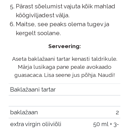
Pärast sõelumist vajuta kõik mahlad
köögiviljadest välja.
Maitse, see peaks olema tugev ja
kergelt soolane.
Serveering:
Aseta baklažaani tartar kenasti taldrikule.
Märja lusikaga pane peale avokaado
guasacaca. Lisa seene jus põhja. Naudi!
Baklažaani tartar
baklažaan
2
extra virgin oliiviõli
50 ml + 3-