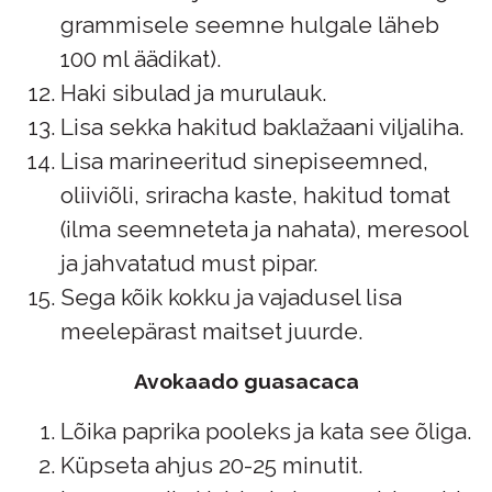
grammisele seemne hulgale läheb
100 ml äädikat).
Haki sibulad ja murulauk.
Lisa sekka hakitud baklažaani viljaliha.
Lisa marineeritud sinepiseemned,
oliiviõli, sriracha kaste, hakitud tomat
(ilma seemneteta ja nahata), meresool
ja jahvatatud must pipar.
Sega kõik kokku ja vajadusel lisa
meelepärast maitset juurde.
Avokaado guasacaca
Lõika paprika pooleks ja kata see õliga.
Küpseta ahjus 20-25 minutit.