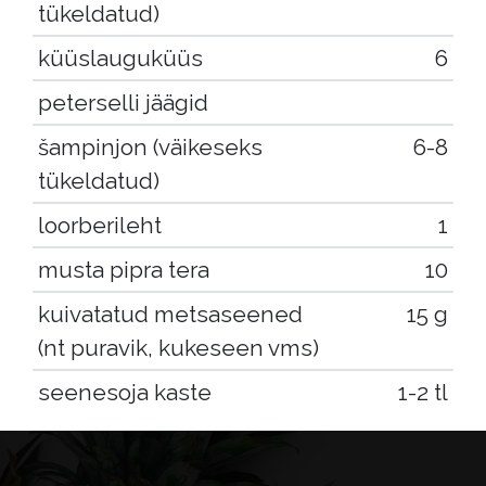
tükeldatud)
küüslauguküüs
6
peterselli jäägid
šampinjon (väikeseks
6-8
tükeldatud)
loorberileht
1
musta pipra tera
10
kuivatatud metsaseened
15 g
(nt puravik, kukeseen vms)
seenesoja kaste
1-2 tl