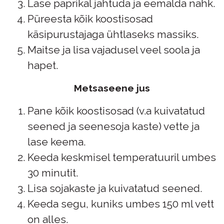
Lase paprikal jahtuda ja eemalda nahk.
Püreesta kõik koostisosad
käsipurustajaga ühtlaseks massiks.
Maitse ja lisa vajadusel veel soola ja
hapet.
Metsaseene jus
Pane kõik koostisosad (v.a kuivatatud
seened ja seenesoja kaste) vette ja
lase keema.
Keeda keskmisel temperatuuril umbes
30 minutit.
Lisa sojakaste ja kuivatatud seened.
Keeda segu, kuniks umbes 150 ml vett
on alles.