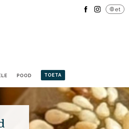
et
TOETA
ELE
POOD
d