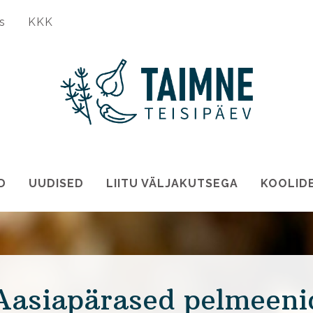
s
KKK
D
UUDISED
LIITU VÄLJAKUTSEGA
KOOLID
Aasiapärased pelmeeni