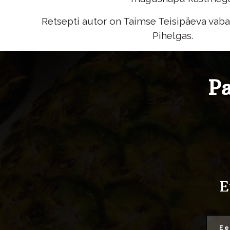
Retsepti autor on Taimse Teisipäeva vaba
Pihelgas.
Pa
E