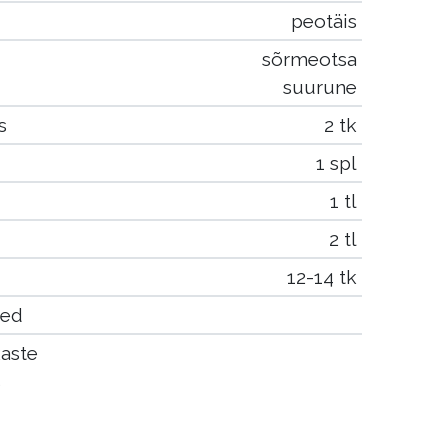
peotäis
sõrmeotsa
suurune
s
2 tk
1 spl
1 tl
2 tl
12-14 tk
ned
aste
s