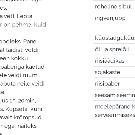
roheline sibul
es.
 vett. Leota
ingverijupp
er on pehme, kuid
küüslauguküü
 pooleks. Pane
õli ja spreiõli
) täidist, voldi
een kokku.
riisiäädikas
spaberiga kaetud
sojakaste
le veidi ruumi.
riisipaber
aputa neile veidi
e.
seesamiseem
jus 15-20min,
meelepärane k
s. Küpseta, kuni
serveerimisek
savalt krõmpsud.
mega, näiteks
.