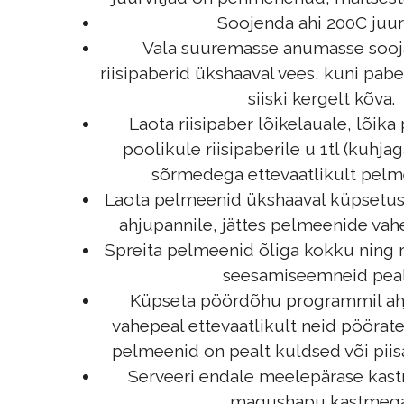
Soojenda ahi 200C juur
Vala suuremasse anumasse sooja
riisipaberid ükshaaval vees, kuni pab
siiski kergelt kõva.
Laota riisipaber lõikelauale, lõika
poolikule riisipaberile u 1tl (kuhjaga
sõrmedega ettevaatlikult pelm
Laota pelmeenid ükshaaval küpsetu
ahjupannile, jättes pelmeenide vahe
Spreita pelmeenid õliga kokku ning r
seesamiseemneid peal
Küpseta pöördõhu programmil ah
vahepeal ettevaatlikult neid pöörate
pelmeenid on pealt kuldsed või pii
Serveeri endale meelepärase kast
magushapu kastmega