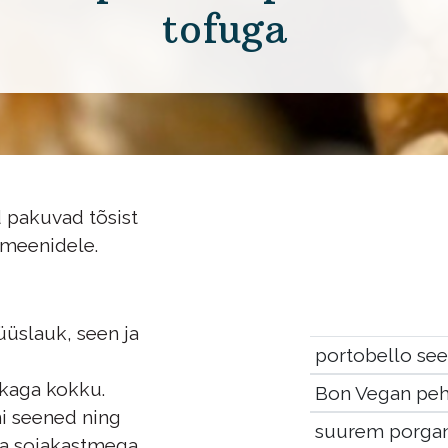
tofuga
 pakuvad tõsist
lmeenidele.
üüslauk, seen ja
portobello se
ikaga kokku.
Bon Vegan pe
ni seened ning
suurem porga
a sojakastmega.