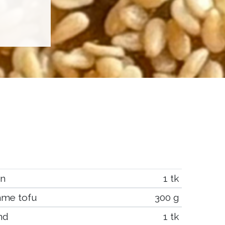
en
1 tk
hme tofu
300 g
nd
1 tk