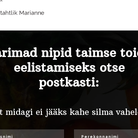
tahtlik Marianne
rimad nipid taimse to
eelistamiseks otse
postkasti:
t midagi ei jääks kahe silma vahel