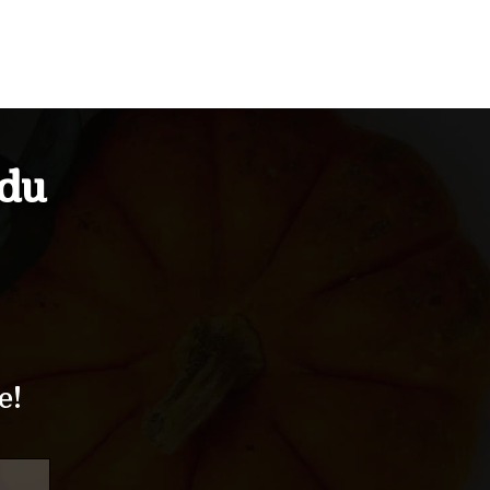
idu
e!