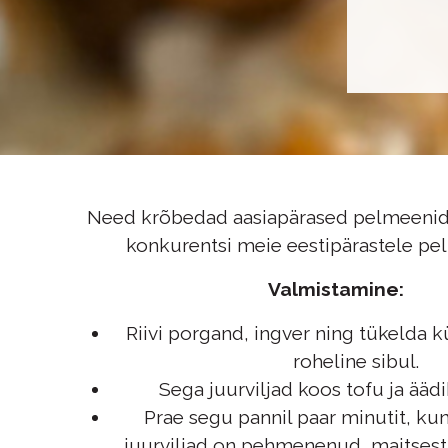
Need krõbedad aasiapärased pelmeenid
konkurentsi meie eestipärastele pe
Valmistamine:
Riivi porgand, ingver ning tükelda k
roheline sibul.
Sega juurviljad koos tofu ja ääd
Prae segu pannil paar minutit, ku
juurviljad on pehmenenud, maitsest